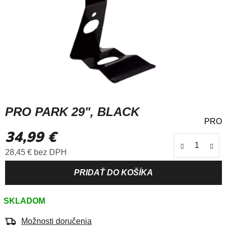
PRO PARK 29", BLACK
PRO
Priemerné
34,99 €
hodnotenie
produktu
Jednotková cena:
28,45 € bez DPH
je
0,0
z
5
SKLADOM
hviezdičiek.
Možnosti doručenia