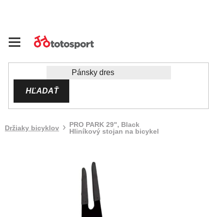
Prejsť
na
obsah
HĽADAŤ
PRO PARK 29", Black
Držiaky bicyklov
Hliníkový stojan na bicykel