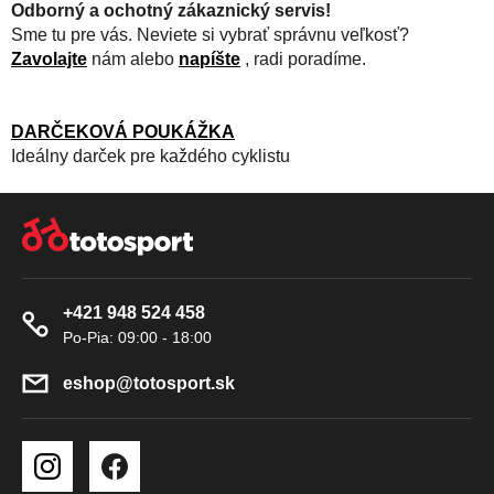
Odborný a ochotný zákaznický servis!
Sme tu pre vás. Neviete si vybrať správnu veľkosť?
Zavolajte
nám alebo
napíšte
, radi poradíme.
DARČEKOVÁ POUKÁŽKA
Ideálny darček pre každého cyklistu
Z
Á
P
Ä
+421 948 524 458
T
I
E
eshop
@
totosport.sk