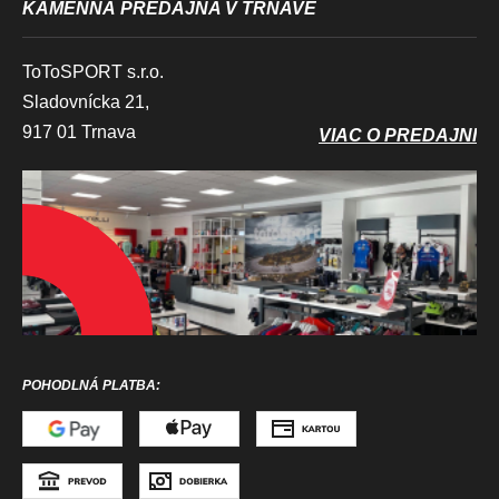
U
KAMENNÁ PREDAJŇA V TRNAVE
ToToSPORT s.r.o.
Sladovnícka 21,
917 01 Trnava
VIAC O PREDAJNI
POHODLNÁ PLATBA: