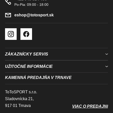
T
I
I
E
E
eshop
@
totosport.sk
P
R
V
K
Y
V
Ý
ZÁKAZNÍCKY SERVIS
P
I
UŽITOČNÉ INFORMÁCIE
S
U
KAMENNÁ PREDAJŇA V TRNAVE
ToToSPORT s.r.o.
Sladovnícka 21,
917 01 Trnava
VIAC O PREDAJNI