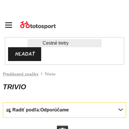
Prejsť
na
obsah
HĽADAŤ
Predávané značky
Trivio
TRIVIO
R
Radiť podľa:
Odporúčame
A
D
V
E