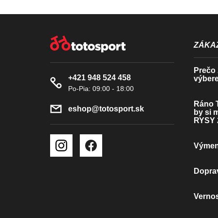
Z
Á
ZÁKAZ
P
Prečo z
+421 948 524 458
výbere
Ä
T
Ráno T
eshop
@
totosport.sk
by si 
I
RYSY 
E
Výmena
Doprav
Verno