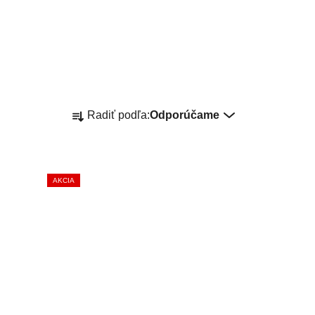
R
Radiť podľa:
Odporúčame
A
D
E
AKCIA
N
I
E
P
R