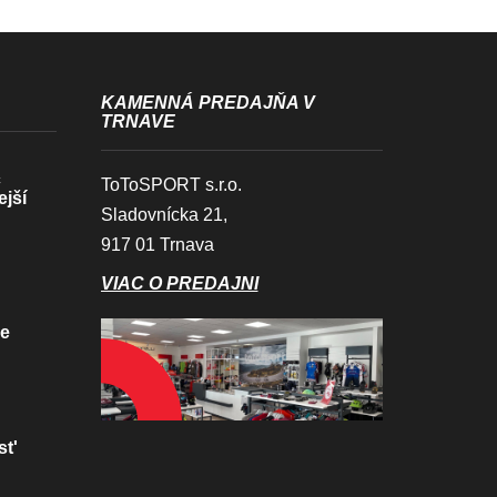
KAMENNÁ PREDAJŇA V
TRNAVE
c
ToToSPORT s.r.o.
ejší
Sladovnícka 21,
917 01 Trnava
VIAC O PREDAJNI
ve
st'