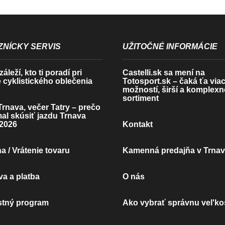
O
V
L
Á
NÍCKY SERVIS
UŽITOČNÉ INFORMÁCIE
D
A
áleží, kto ti poradí pri
Castelli.sk sa mení na
C
 cyklistického oblečenia
Totosport.sk – čaká ťa via
možností, širší a komplexn
I
sortiment
E
rnava, večer Tatry – prečo
mal skúsiť jazdu Trnava
P
2026
Kontakt
R
V
 / Vrátenie tovaru
Kamenná predajňa v Trna
K
Y
a a platba
O nás
V
Ý
stný program
Ako vybrať správnu vel'ko
P