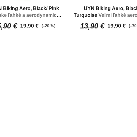
 Biking Aero, Black/ Pink
UYN Biking Aero, Blac
ke ľahké a aerodynamické
Turquoise
Veľmi ľahké aero
ponožky
ponožky
,90 €
13,90 €
19,90 €
19,90 €
(–20 %)
(–30