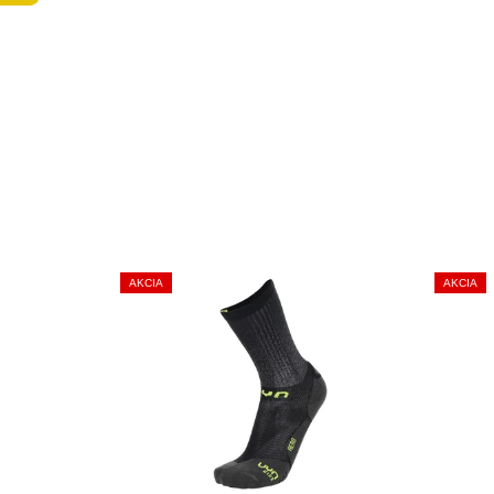
V
AKCIA
AKCIA
Ý
P
I
S
P