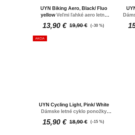
R
UYN Biking Aero, Black/ Fluo
UYN
O
yellow
Veľmi ľahké aero letné
Dáms
D
ponožky
13,90 €
15
19,90 €
(–30 %)
U
AKCIA
K
T
O
V
UYN Cycling Light, Pink/ White
Dámske letné cyklo ponožky
prispôsobené pre cyklistiku
15,90 €
18,90 €
(–15 %)