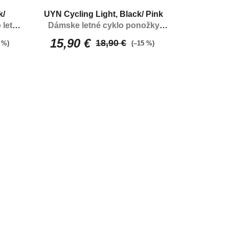
O
k/
UYN Cycling Light, Black/ Pink
D
 letné
Dámske letné cyklo ponožky
prispôsobené pre cyklistiku
15,90 €
U
18,90 €
 %)
(–15 %)
K
T
O
V