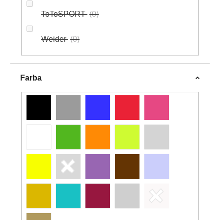
ToToSPORT
0
Weider
0
Farba