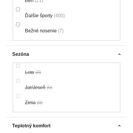
Beh
21
Ďalšie športy
400
Bežné nosenie
7
Sezóna
Leto
0
Jar/Jeseň
0
Zima
0
Teplotný komfort