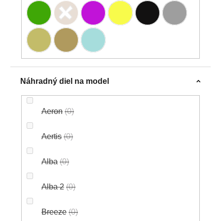
Náhradný diel na model
Aeron
0
Aertis
0
Alba
0
Alba 2
0
Breeze
0