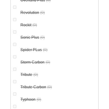
Overland Plus
0
Revolution
0
Rockit
0
Sonic Plus
0
Spider PLus
0
Storm Carbon
0
Tribute
0
Tribute Carbon
0
Typhoon
0