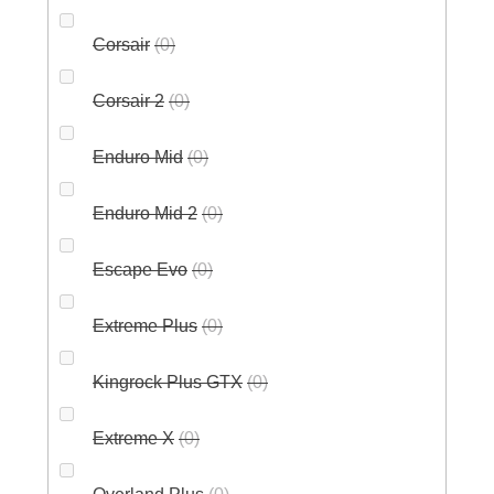
Corsair
0
Corsair 2
0
Enduro Mid
0
Enduro Mid 2
0
Escape Evo
0
Extreme Plus
0
Kingrock Plus GTX
0
Extreme X
0