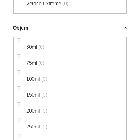
Veloce Extreme
0
Objem
60ml
0
75ml
0
100ml
0
150ml
0
200ml
0
250ml
0