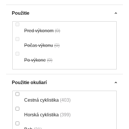
Použitie
Pred výkonom
0
Počas výkonu
0
Po výkone
0
Použitie okuliarí
Cestná cyklistika
403
Horská cyklistika
399