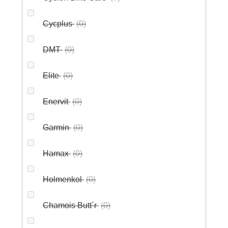
Cycplus
0
DMT
0
Elite
0
Enervit
0
Garmin
0
Hamax
0
Holmenkol
0
Chamois Butt´r
0