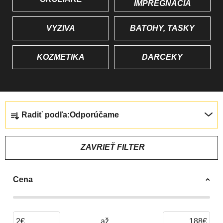
IMPREGNÁCIA
VÝŽIVA
BATOHY, TAŠKY
KOZMETIKA
DARČEKY
R
Radiť podľa:
Odporúčame
A
D
E
ZAVRIEŤ FILTER
N
I
Cena
E
P
R
2
€
188
€