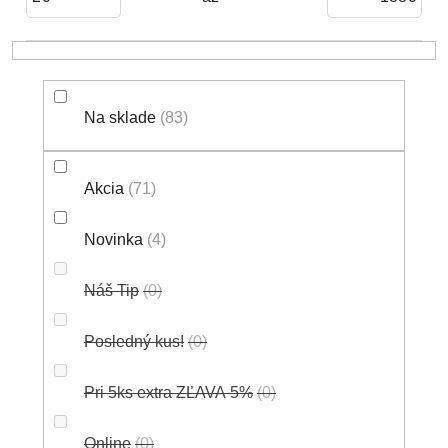
O
D
U
K
T
Na sklade
83
O
V
Akcia
71
Novinka
4
Náš Tip
0
Posledný kus!
0
Pri 5ks extra ZĽAVA 5%
0
Online
0