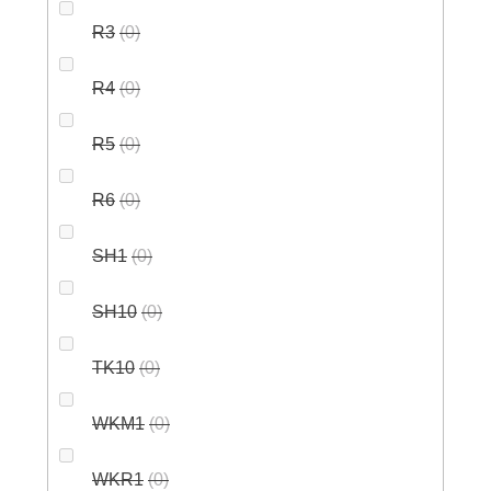
R3
0
R4
0
R5
0
R6
0
SH1
0
SH10
0
TK10
0
WKM1
0
WKR1
0