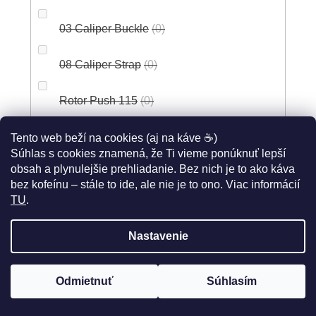
03 Caliper Buckle
0
08 Caliper Strap
0
Rotor Push 115
0
Rotor Push 130
0
Tento web beží na cookies (aj na káve ☕)
Súhlas s cookies znamená, že Ti vieme ponúknuť lepší
obsah a plynulejšie prehliadanie. Bez nich je to ako káva
434 NUUN 001C
0
bez kofeínu – stále to ide, ale nie je to ono. Viac informácií
TU
.
Tecno 3 Short
0
Nastavenie
Tecno 3 Long
0
Double Tecno 3 Push
0
Odmietnuť
Súhlasím
PELOTÓN ZLIAV
až -50%
🤩