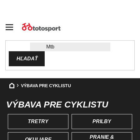
Prejsť
na
obsah
HĽADAŤ
Domov
VÝBAVA PRE CYKLISTU
VÝBAVA PRE CYKLISTU
TRETRY
PRILBY
PRANIE &
OKULIARE