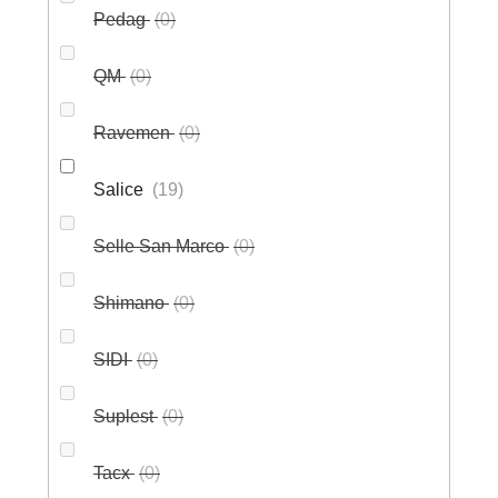
Pedag
0
QM
0
Ravemen
0
Salice
19
Selle San Marco
0
Shimano
0
SIDI
0
Suplest
0
Tacx
0