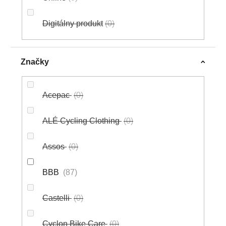
Digitálny produkt
0
Značky
Acepac
0
ALÉ Cycling Clothing
0
Assos
0
BBB
87
Castelli
0
Cyclon Bike Care
0