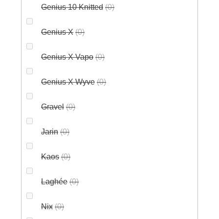
Genius 10 Knitted
0
Genius X
0
Genius X Vapo
0
Genius X Wyve
0
Gravel
0
Jarin
0
Kaos
0
Laghée
0
Nix
0