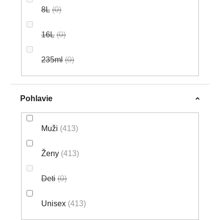
8L
0
16L
0
235ml
0
Pohlavie
Muži
413
Ženy
413
Deti
0
Unisex
413