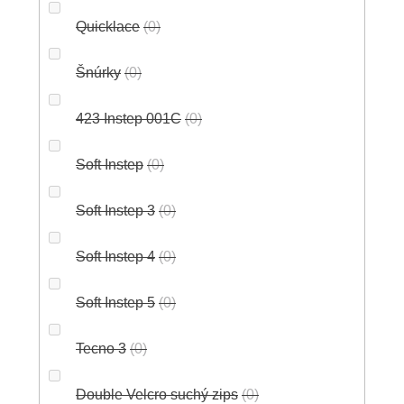
Quicklace
0
Šnúrky
0
423 Instep 001C
0
Soft Instep
0
Soft Instep 3
0
Soft Instep 4
0
Soft Instep 5
0
Tecno 3
0
Double Velcro suchý zips
0