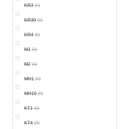
KR3
0
KR30
0
KR4
0
M1
0
M2
0
MH1
0
MH10
0
KT1
0
KT4
0