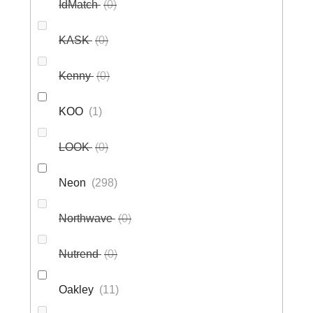
IdMatch
0
KASK
0
Kenny
0
KOO
1
LOOK
0
Neon
298
Northwave
0
Nutrend
0
Oakley
11