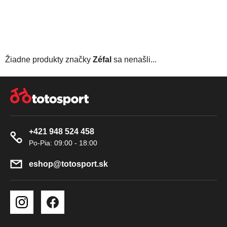
Žiadne produkty značky
Zéfal
sa nenašli...
Z
Á
P
Ä
+421 948 524 458
T
I
E
eshop
@
totosport.sk