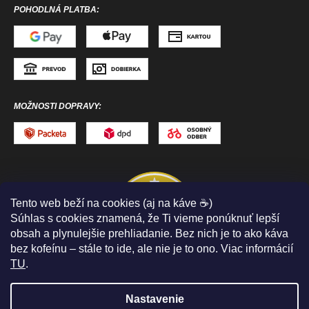
POHODLNÁ PLATBA:
MOŽNOSTI DOPRAVY:
Tento web beží na cookies (aj na káve ☕)
Súhlas s cookies znamená, že Ti vieme ponúknuť lepší
obsah a plynulejšie prehliadanie. Bez nich je to ako káva
bez kofeínu – stále to ide, ale nie je to ono. Viac informácií
TU
.
Nastavenie
Copyright 2026
ToToSPORT.sk
. Všetky práva