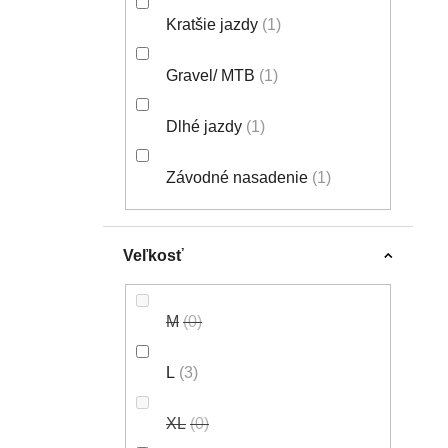
Kratšie jazdy
1
Gravel/ MTB
1
Dlhé jazdy
1
Závodné nasadenie
1
Veľkosť
M
0
L
3
XL
0