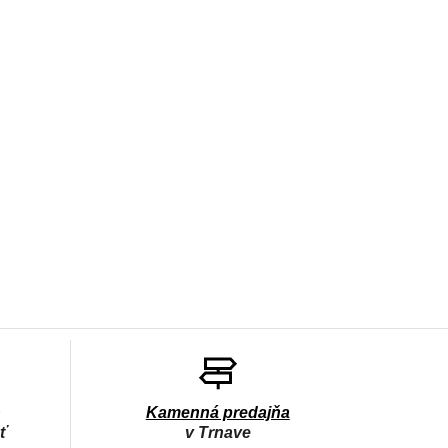
h
Kamenná predajňa
sť
v Trnave