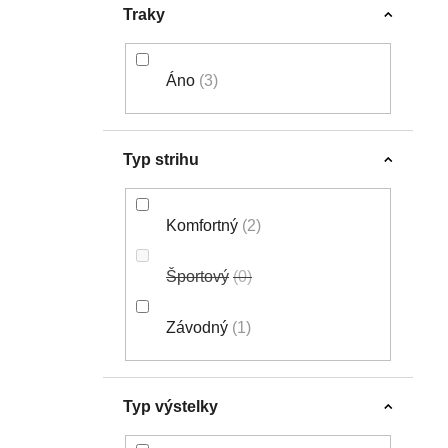
Traky
Áno
3
Typ strihu
Komfortný
2
Športový
0
Závodný
1
Typ výstelky