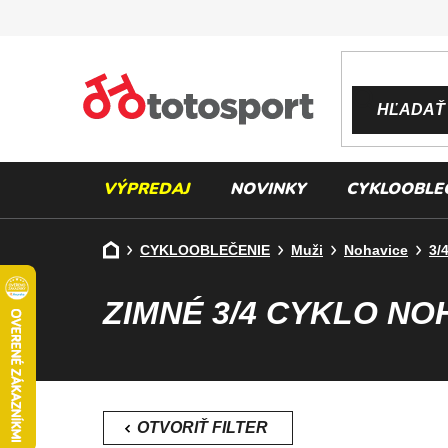
Prejsť
na
obsah
HĽADAŤ
VÝPREDAJ
NOVINKY
CYKLOOBLE
Domov
CYKLOOBLEČENIE
Muži
Nohavice
3/
ZIMNÉ 3/4 CYKLO NO
B