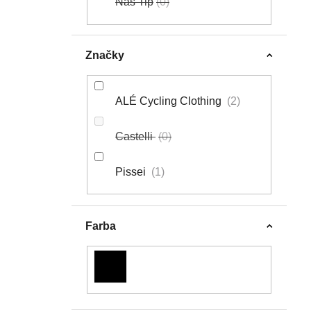
Náš Tip
0
K
T
O
Značky
V
ALÉ Cycling Clothing
2
Castelli
0
Pissei
1
Farba