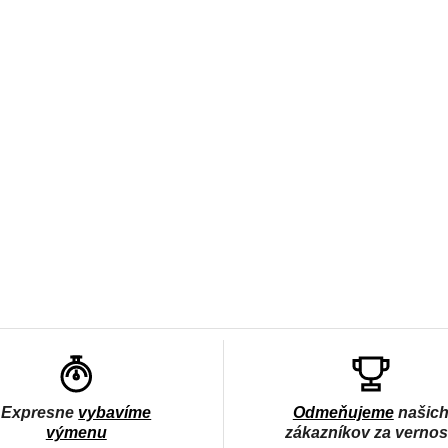
Expresne
vybavíme
Odmeňujeme
našic
výmenu
zákazníkov za verno