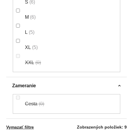
S
6
M
6
L
5
XL
5
XXL
0
Zameranie
Cesta
0
Vymazať filtre
Zobrazených položiek:
9