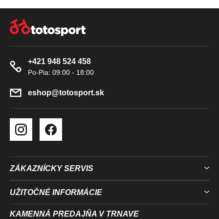
P
Z
R
Á
V
P
K
Ä
Y
+421 948 524 458
T
V
I
Ý
P
E
eshop
@
totosport.sk
I
S
U
ZÁKAZNÍCKY SERVIS
UŽITOČNÉ INFORMÁCIE
KAMENNÁ PREDAJŇA V TRNAVE