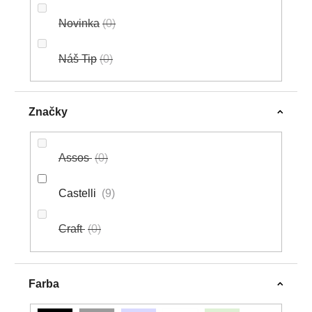
Novinka
0
Náš Tip
0
Značky
Assos
0
Castelli
9
Craft
0
Farba