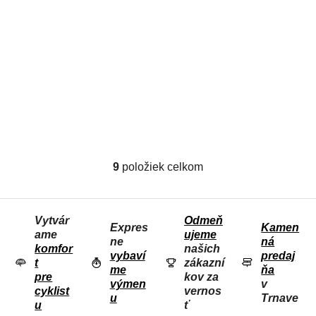
Castelli Emergency 2
W, Light black
Vode
odolná núdzová
169,95 €
(–41 %)
pláštenka
99,95 €
9
položiek celkom
O
V
L
Vytvár
Odmeň
Á
Expres
Kamen
ame
ujeme
D
ne
ná
komfor
našich
vybaví
predaj
A
t
zákazní
me
ňa
C
pre
kov za
výmen
v
I
cyklist
vernos
u
Trnave
u
ť
E