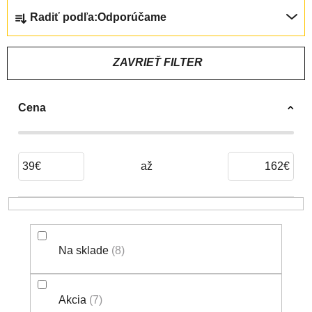
R
Radiť podľa:
Odporúčame
A
D
E
ZAVRIEŤ FILTER
N
I
Cena
E
P
R
O
39
€
162
€
D
U
K
T
Na sklade
8
O
V
Akcia
7