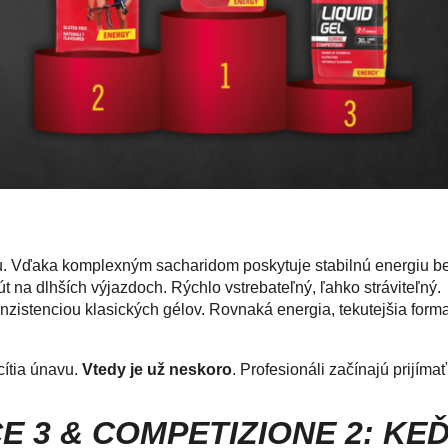
ou. Vďaka komplexným sacharidom poskytuje stabilnú energiu b
t na dlhších výjazdoch. Rýchlo vstrebateľný, ľahko stráviteľný.
onzistenciou klasických gélov. Rovnaká energia, tekutejšia forma
cítia únavu.
Vtedy je už neskoro
. Profesionáli začínajú prijíma
 3 & COMPETIZIONE 2: KE