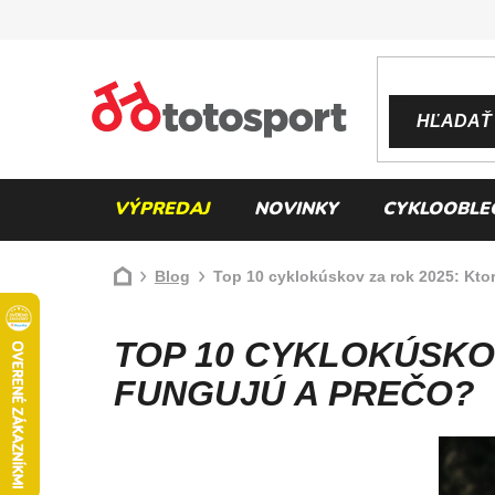
Prejsť
na
obsah
HĽADAŤ
VÝPREDAJ
NOVINKY
CYKLOOBLE
Domov
Blog
Top 10 cyklokúskov za rok 2025: Kto
TOP 10 CYKLOKÚSKO
FUNGUJÚ A PREČO?