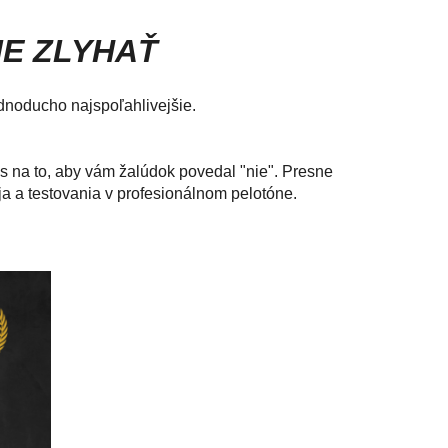
IE ZLYHAŤ
noducho najspoľahlivejšie.
čas na to, aby vám žalúdok povedal "nie".
Presne
oja a testovania v profesionálnom pelotóne.