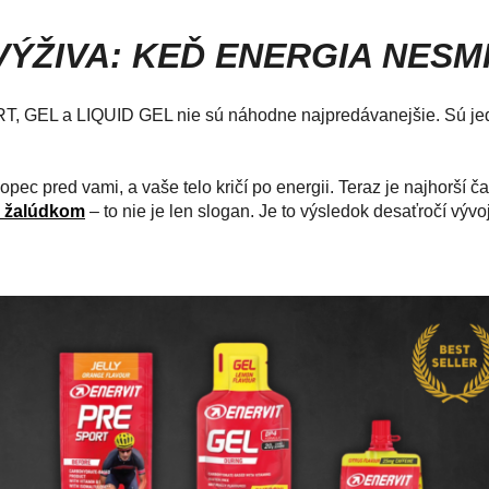
ÝŽIVA: KEĎ ENERGIA NESM
, GEL a LIQUID GEL nie sú náhodne najpredávanejšie. Sú jed
kopec pred vami, a vaše telo kričí po energii. Teraz je najhorší 
o žalúdkom
– to nie je len slogan. Je to výsledok desaťročí výv