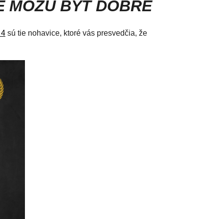
RE MÔŽU BYŤ DOBRÉ
 4
sú tie nohavice, ktoré vás presvedčia, že