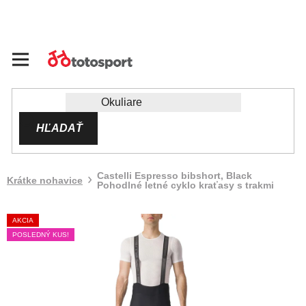
Prejsť
na
obsah
HĽADAŤ
Castelli Espresso bibshort, Black
Krátke nohavice
Pohodlné letné cyklo kraťasy s trakmi
AKCIA
POSLEDNÝ KUS!