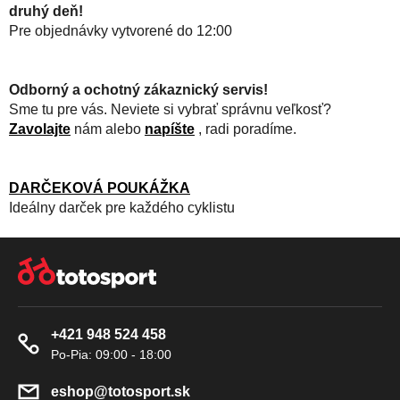
druhý deň!
Pre objednávky vytvorené do 12:00
Odborný a ochotný zákaznický servis!
Sme tu pre vás. Neviete si vybrať správnu veľkosť?
Zavolajte
nám alebo
napíšte
, radi poradíme.
DARČEKOVÁ POUKÁŽKA
Ideálny darček pre každého cyklistu
Z
Á
P
Ä
+421 948 524 458
T
I
E
eshop
@
totosport.sk