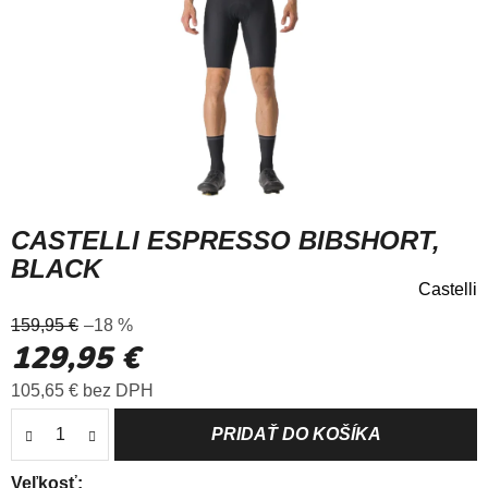
CASTELLI ESPRESSO BIBSHORT,
BLACK
Castelli
Priemerné
159,95 €
–18 %
hodnotenie
129,95 €
produktu
je
Jednotková cena:
105,65 € bez DPH
5,0
z
5
hviezdičiek.
Veľkosť