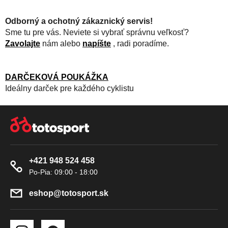
Odborný a ochotný zákaznický servis!
Sme tu pre vás. Neviete si vybrať správnu veľkosť?
Zavolajte
nám alebo
napíšte
, radi poradíme.
DARČEKOVÁ POUKÁŽKA
Ideálny darček pre každého cyklistu
Z
Á
P
Ä
+421 948 524 458
T
I
E
eshop
@
totosport.sk