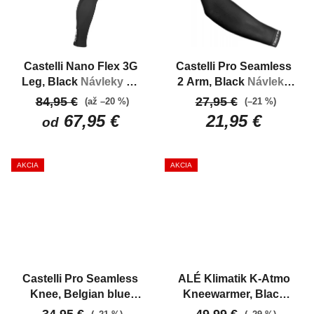
Castelli Nano Flex 3G
Castelli Pro Seamless
Leg, Black
Návleky na
2 Arm, Black
Návleky
nohy zateplené, vode
na ruky, komfortné,
84,95 €
27,95 €
(až –20 %)
(–21 %)
odpudivé
bezšvové
67,95 €
21,95 €
od
AKCIA
AKCIA
Castelli Pro Seamless
ALÉ Klimatik K-Atmo
Knee, Belgian blue
Kneewarmer, Black
Komfortné, bezšvové
Zateplené