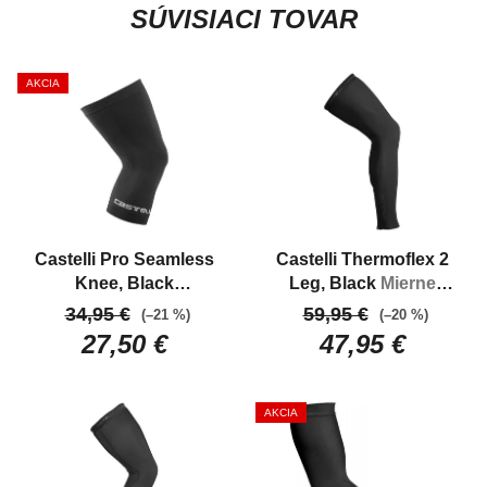
SÚVISIACI TOVAR
AKCIA
Castelli Pro Seamless
Castelli Thermoflex 2
Knee, Black
Leg, Black
Mierne
Komfortné, bezšvové
zateplené návleky na
34,95 €
59,95 €
(–21 %)
(–20 %)
návleky na kolená
nohy
27,50 €
47,95 €
AKCIA