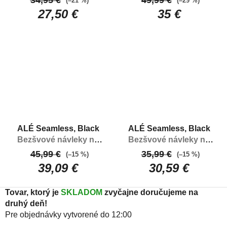
34,95 €
49,99 €
(–21 %)
(–29 %)
návleky na kolená
vodoodpudivé návleky
27,50 €
35 €
na kolená
ALÉ Seamless, Black
ALÉ Seamless, Black
Bezšvové návleky na
Bezšvové návleky na
nohy
kolená
45,99 €
35,99 €
(–15 %)
(–15 %)
39,09 €
30,59 €
Tovar, ktorý je
SKLADOM
zvyčajne doručujeme na
druhý deň!
Pre objednávky vytvorené do 12:00