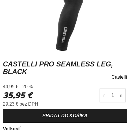
CASTELLI PRO SEAMLESS LEG,
BLACK
Castelli
Priemerné
44,95 €
–20 %
hodnotenie
35,95 €
produktu
je
Jednotková cena:
29,23 € bez DPH
0,0
z
5
hviezdičiek.
Veľkosť