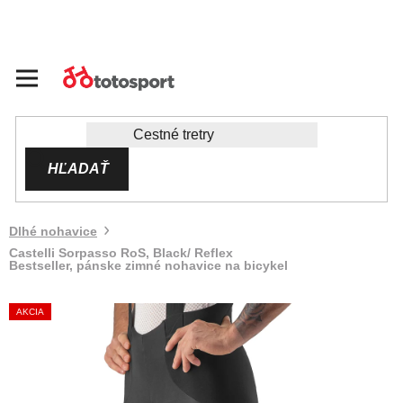
Prejsť
na
obsah
HĽADAŤ
Dlhé nohavice
Castelli Sorpasso RoS, Black/ Reflex
Bestseller, pánske zimné nohavice na bicykel
AKCIA