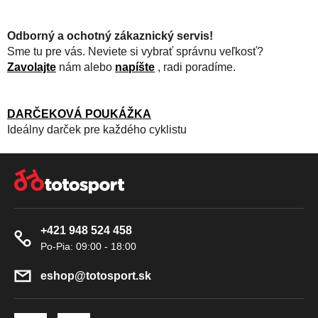
Odborný a ochotný zákaznický servis!
Sme tu pre vás. Neviete si vybrať správnu veľkosť?
Zavolajte
nám alebo
napíšte
, radi poradíme.
DARČEKOVÁ POUKÁŽKA
Ideálny darček pre každého cyklistu
Z
Á
P
Ä
+421 948 524 458
T
I
E
eshop
@
totosport.sk