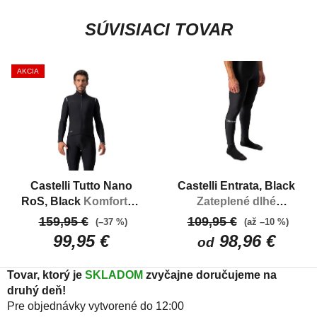
SÚVISIACI TOVAR
AKCIA
Castelli Tutto Nano
Castelli Entrata, Black
RoS, Black
Komfortný
Zateplené dlhé
a zateplený dres na jar
nohavice do
159,95 €
109,95 €
(–37 %)
(až –10 %)
a jeseň
chladného počasia
99,95 €
98,96 €
od
Tovar, ktorý je
SKLADOM
zvyčajne doručujeme na
druhý deň!
Pre objednávky vytvorené do 12:00