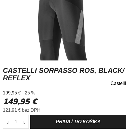
CASTELLI SORPASSO ROS, BLACK/
REFLEX
Castelli
Priemerné
199,95 €
–25 %
hodnotenie
149,95 €
produktu
je
Jednotková cena:
121,91 € bez DPH
0,0
z
5