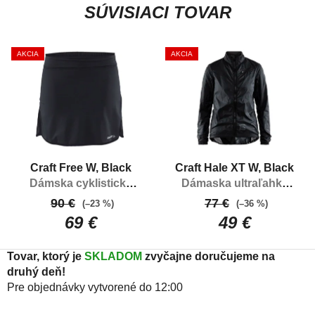
SÚVISIACI TOVAR
AKCIA
AKCIA
Craft Free W, Black
Craft Hale XT W, Black
Dámska cyklistická
Dámaska ultraľahká
sukňa s cyklistickou
cyklistická pláštenka
90 €
77 €
(–23 %)
(–36 %)
výstelkou
69 €
49 €
Tovar, ktorý je
SKLADOM
zvyčajne doručujeme na
druhý deň!
Pre objednávky vytvorené do 12:00