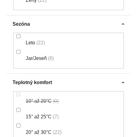
Ženy
22
Sezóna
Leto
22
Jar/Jeseň
8
Teplotný komfort
10° až 20°C
0
15° až 25°C
7
20° až 30°C
22