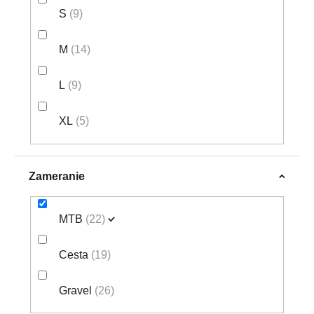
S
9
M
14
L
9
XL
5
Zameranie
MTB
22
Cesta
19
Gravel
26