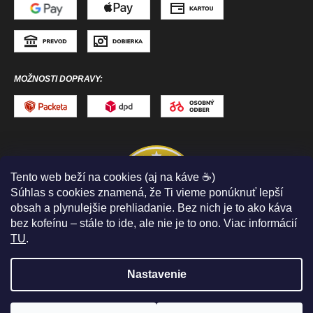
MOŽNOSTI DOPRAVY:
Tento web beží na cookies (aj na káve ☕)
Súhlas s cookies znamená, že Ti vieme ponúknuť lepší
obsah a plynulejšie prehliadanie. Bez nich je to ako káva
bez kofeínu – stále to ide, ale nie je to ono. Viac informácií
TU
.
Nastavenie
Copyright 2026
ToToSPORT.sk
. Všetky práva
vyhradené.
Upraviť nastavenie cookies