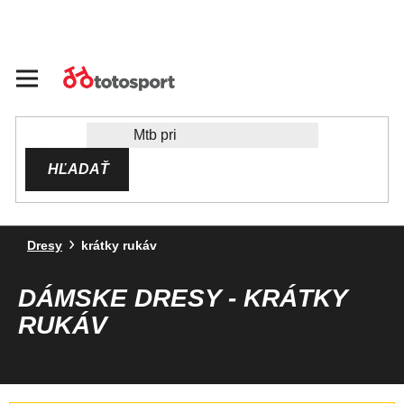
Prejsť
na
obsah
HĽADAŤ
Dresy
krátky rukáv
DÁMSKE DRESY - KRÁTKY
RUKÁV