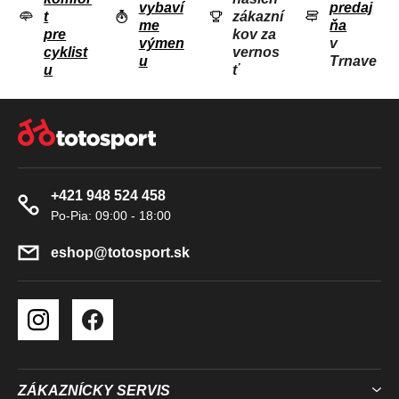
vybaví
predaj
A
t
zákazní
me
ňa
C
pre
kov za
výmen
v
I
cyklist
vernos
u
Trnave
u
ť
E
P
Z
R
Á
V
P
K
Ä
Y
+421 948 524 458
T
V
I
Ý
P
E
eshop
@
totosport.sk
I
S
U
ZÁKAZNÍCKY SERVIS