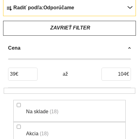
R
Radiť podľa:
Odporúčame
A
D
E
ZAVRIEŤ FILTER
N
I
Cena
E
P
R
O
39
€
104
€
D
U
K
T
Na sklade
18
O
V
Akcia
18