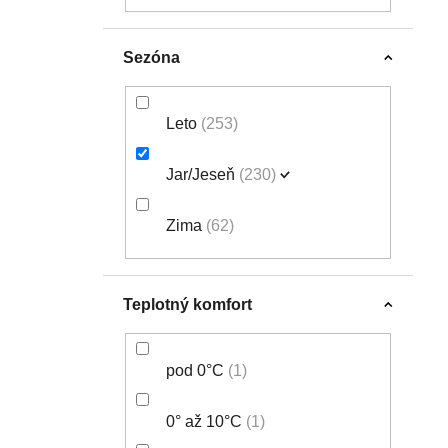
Alé PR-E Multiverso 2.0
jersey, Slate blue
Netradičný dizajn a
Sezóna
98,99 €
109,99 €
pohodlie v jednom kúsku
(–10 %)
Leto
253
Jar/Jeseň
230
Zima
62
Teplotný komfort
pod 0°C
1
0° až 10°C
1