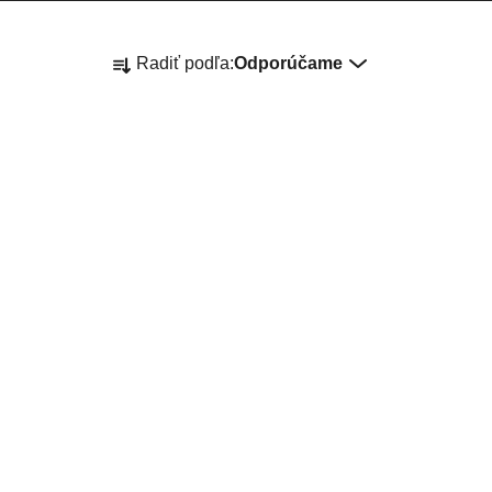
R
Radiť podľa:
Odporúčame
A
D
E
NOVINKA
POSLEDNÝ KUS!
N
I
E
P
R
IRO109 Trofeo
Castelli #GIRO109 Trofeo
y
Pánsky letný
jersey, Rosa Giro
Pánsky
O
es Giro dres
letný pohodlný dres Giro
90 €
100 €
100 €
(–30 %)
(–10 %)
D
dres
U
NOVINKA