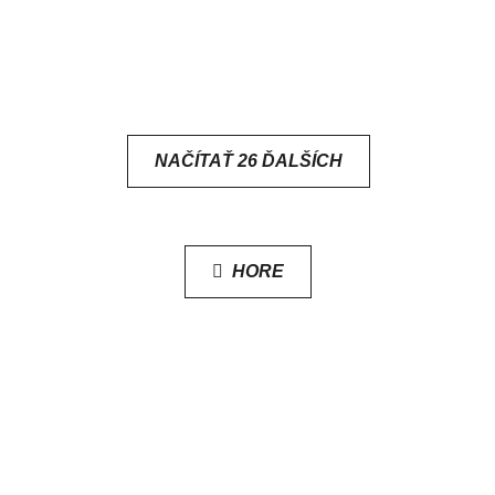
NAČÍTAŤ 26 ĎALŠÍCH
O
V
HORE
L
Á
D
A
C
I
E
P