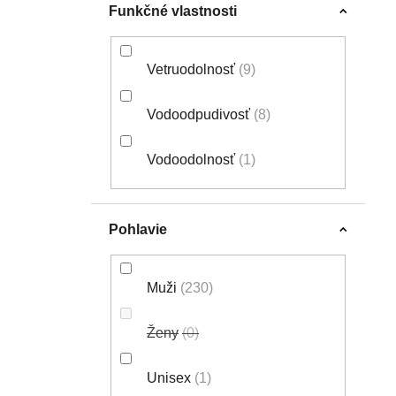
Funkčné vlastnosti
Vetruodolnosť
9
Vodoodpudivosť
8
Alé PRAGMA Crash
Alé PR-E Fl
Vodoodolnosť
1
jersey, Orange
Veľmi
Gold
Cyklo 
pohodlný a veľmi ľahký
do horúcich 
89,99 €
98,99 €
99,99 €
letný dres
stú
(–10 %)
(–1
Pohlavie
NOVINKA
Muži
230
Ženy
0
Unisex
1