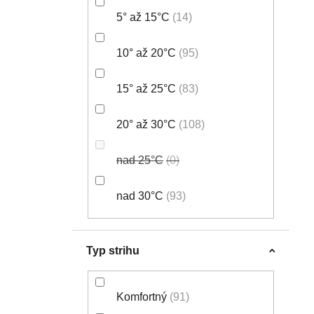
5° až 15°C
14
10° až 20°C
95
15° až 25°C
83
20° až 30°C
108
nad 25°C
0
nad 30°C
93
Typ strihu
Komfortný
91