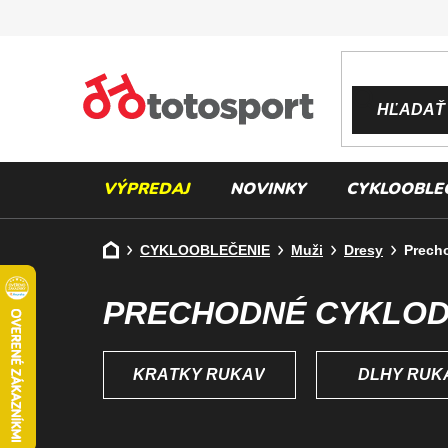
Prejsť
na
obsah
HĽADAŤ
VÝPREDAJ
NOVINKY
CYKLOOBLE
Domov
CYKLOOBLEČENIE
Muži
Dresy
Prech
PRECHODNÉ CYKLO
KRÁTKY RUKÁV
DLHÝ RUK