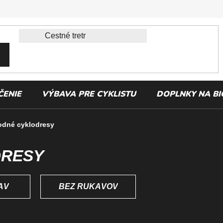
ČENIE
VÝBAVA PRE CYKLISTU
DOPLNKY NA BI
odné cyklodresy
DRESY
ÁV
BEZ RUKÁVOV