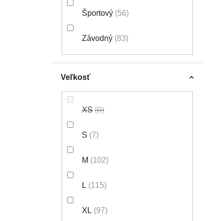
Športový
56
Závodný
83
Veľkosť
XS
0
S
7
M
102
L
115
XL
97