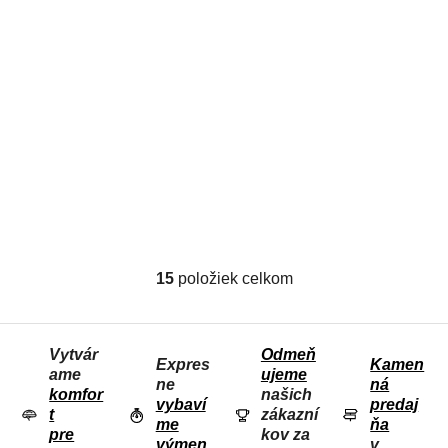
Tubolito Tubo Patch
Kit
Lepiaca sada
5,59 €
15
položiek celkom
O
V
L
Vytvár
Odmeň
Á
Expres
Kamen
ame
ujeme
D
ne
ná
komfor
našich
vybaví
predaj
A
t
zákazní
me
ňa
C
pre
kov za
výmen
v