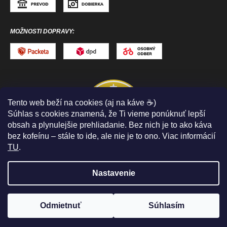
MOŽNOSTI DOPRAVY:
Tento web beží na cookies (aj na káve ☕)
Súhlas s cookies znamená, že Ti vieme ponúknuť lepší
obsah a plynulejšie prehliadanie. Bez nich je to ako káva
bez kofeínu – stále to ide, ale nie je to ono. Viac informácií
TU
.
Nastavenie
Copyright 2026
ToToSPORT.sk
. Všetky práva
vyhradené.
Upraviť nastavenie cookies
Odmietnuť
Súhlasím
Vytvoril Shoptet
PELOTÓN ZLIAV
až -50%
🤩