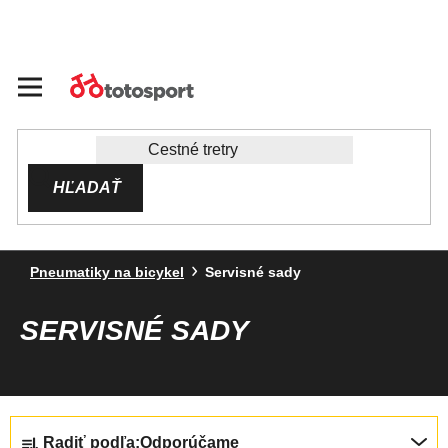
Prejsť
na
obsah
HĽADAŤ
Pneumatiky na bicykel
Servisné sady
SERVISNÉ SADY
R
Radiť podľa:
Odporúčame