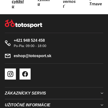
I
cyklist
vernos
u
Trnave
u
ť
E
P
Z
R
Á
V
P
K
Ä
Y
+421 948 524 458
T
V
I
Ý
P
E
eshop
@
totosport.sk
I
S
U
ZÁKAZNÍCKY SERVIS
UŽITOČNÉ INFORMÁCIE